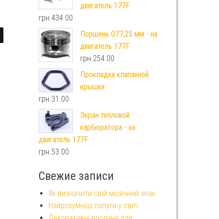
двигатель 177F
грн.
434.00
Поршень O77,25 мм - на
двигатель 177F
грн.
254.00
Прокладка клапанной
крышки
грн.
31.00
Экран тепловой
карбюратора - на
двигатель 177F
грн.
53.00
Свежие записи
Як визначити свій місячний знак
Найрозумніші папуги у світі
Декоративні рослини для