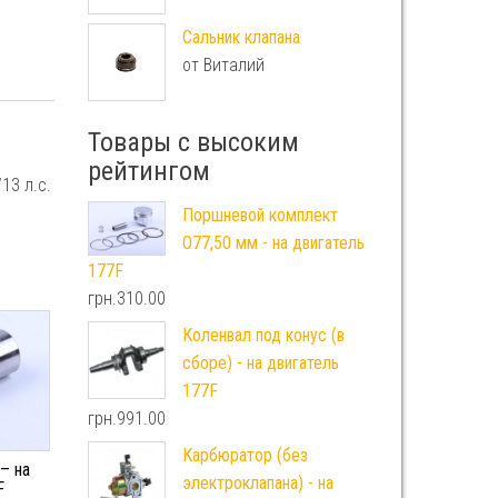
Сальник клапана
от Виталий
Товары с высоким
рейтингом
13 л.с.
Поршневой комплект
O77,50 мм - на двигатель
177F
грн.
310.00
Коленвал под конус (в
сборе) - на двигатель
177F
грн.
991.00
Карбюратор (без
– на
электроклапана) - на
F