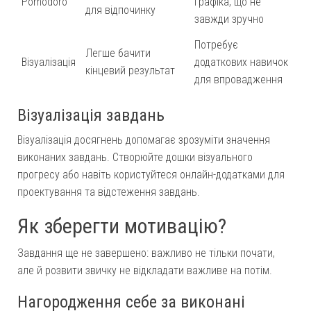
Pomodoro
графіка, що не
для відпочинку
завжди зручно
Потребує
Легше бачити
Візуалізація
додаткових навичок
кінцевий результат
для впровадження
Візуалізація завдань
Візуалізація досягнень допомагає зрозуміти значення
виконаних завдань. Створюйте дошки візуального
прогресу або навіть користуйтеся онлайн-додатками для
проектування та відстеження завдань.
Як зберегти мотивацію?
Завдання ще не завершено: важливо не тільки почати,
але й розвити звичку не відкладати важливе на потім.
Нагородження себе за виконані