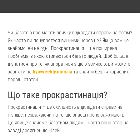
Чи багато з вас мають звичку відкладати справи на потім?
Як часто ви почуваєтеся винними через це? Якщо вам це
знайомо, ви не одні. Прокрастинація — це поширена
проблема, з якою стикаються багато людей. Щоб більше
дізнатися про те, як впоратися з цією звичкою, ви можете
завітати на
kyivweekly.com.ua
та знайти безліч корисних
порад і статей.
Що таке прокрастинація?
Прокрастинація — це схильність відкладати справи на
пізніше, незважаючи на те, що знаєш про їх важливість.
Це явище знайоме багатьом людям, і часто воно стає на
заваді досягненню цілей.