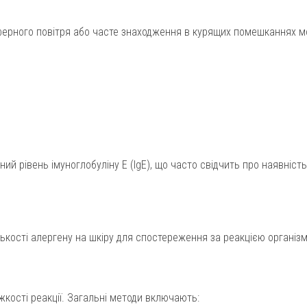
ферного повітря або часте знаходження в курящих помешканнях 
й рівень імуноглобуліну E (IgE), що часто свідчить про наявність
лькості алергену на шкіру для спостереження за реакцією організм
ажкості реакції. Загальні методи включають: