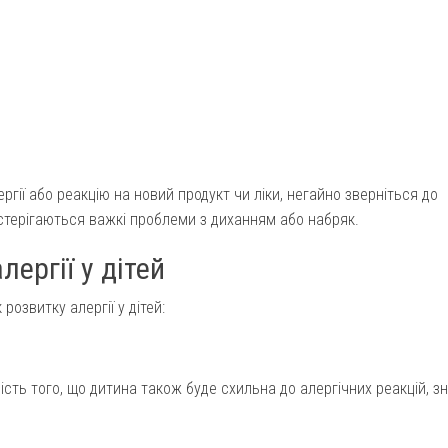
гії або реакцію на новий продукт чи ліки, негайно зверніться до
стерігаються важкі проблеми з диханням або набряк.
ергії у дітей
розвитку алергії у дітей:
ність того, що дитина також буде схильна до алергічних реакцій, з