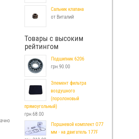
Сальник клапана
от Виталий
Товары с высоким
рейтингом
Подшипник 6206
грн.
90.00
Элемент фильтра
воздушного
(поролоновый
прямоугольный)
грн.
68.00
начно
Поршневой комплект O77
мм - на двигатель 177F