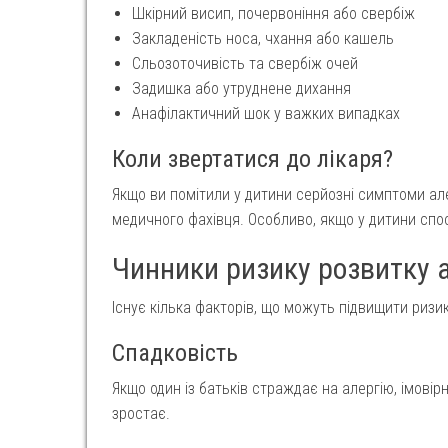
Шкірний висип, почервоніння або свербіж
Закладеність носа, чхання або кашель
Сльозоточивість та свербіж очей
Задишка або утруднене дихання
Анафілактичний шок у важких випадках
Коли звертатися до лікаря?
Якщо ви помітили у дитини серйозні симптоми алер
медичного фахівця. Особливо, якщо у дитини спо
Чинники ризику розвитку ал
Існує кілька факторів, що можуть підвищити ризик 
Спадковість
Якщо один із батьків страждає на алергію, імовір
зростає.