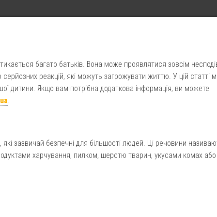
стикається багато батьків. Вона може проявлятися зовсім несподі
 серйозних реакцій, які можуть загрожувати життю. У цій статті м
ашої дитини. Якщо вам потрібна додаткова інформація, ви можете
.ua
.
и, які зазвичай безпечні для більшості людей. Ці речовини назива
родуктами харчування, пилком, шерстю тварин, укусами комах або