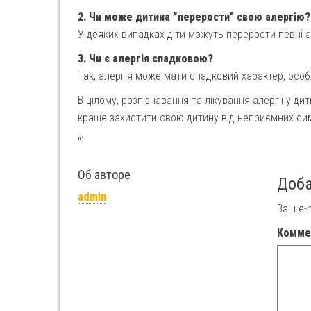
2. Чи може дитина “перерости” свою алергію?
У деяких випадках діти можуть перерости певні ал
3. Чи є алергія спадковою?
Так, алергія може мати спадковий характер, осо
В цілому, розпізнавання та лікування алергії у д
краще захистити свою дитину від неприємних симп
“`
Об авторе
Доб
admin
Ваш e-
Комме