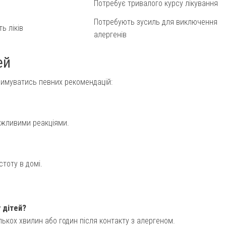
Потребує тривалого курсу лікування
Потребують зусиль для виключення
ь ліків
алергенів
ей
тримуватись певних рекомендацій:
можливими реакціями.
тоту в домі.
 дітей?
ькох хвилин або годин після контакту з алергеном.