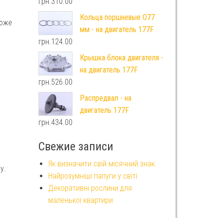
грн.
310.00
Кольца поршневые O77
може
мм - на двигатель 177F
грн.
124.00
Крышка блока двигателя -
на двигатель 177F
грн.
526.00
Распредвал - на
двигатель 177F
грн.
434.00
Свежие записи
Як визначити свій місячний знак
у.
Найрозумніші папуги у світі
Декоративні рослини для
маленької квартири