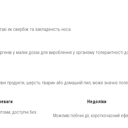
акі як свербіж та закладеність носа.
ргенів у малих дозах для вироблення у організму толерантності д
евні продукти, шерсть тварин або домашній пил, може значно пол
реваги
Недоліки
томи, доступні без
Можливі побічні дії, короткочасний еф