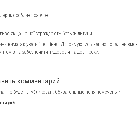
ергії, особливо харчові.
бливо якщо на неї страждають батьки дитини.
итини вимагає уваги і терпіння. Дотримуючись наших порад, ви змо
томів та забезпечити її здоров’я на довгі роки.
авить комментарий
mail не будет опубликован.
Обязательные поля помечены
*
нтарий