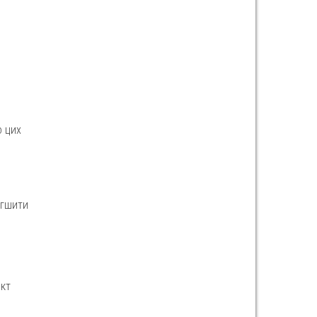
о цих
егшити
ект