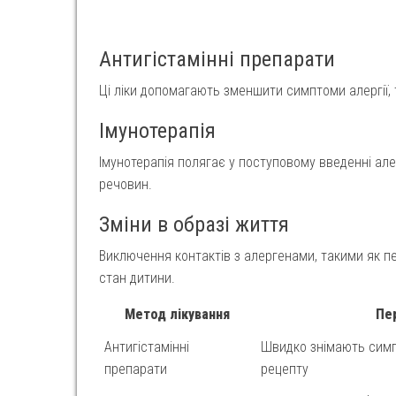
Антигістамінні препарати
Ці ліки допомагають зменшити симптоми алергії, т
Імунотерапія
Імунотерапія полягає у поступовому введенні але
речовин.
Зміни в образі життя
Виключення контактів з алергенами, такими як п
стан дитини.
Метод лікування
Пе
Антигістамінні
Швидко знімають симп
препарати
рецепту