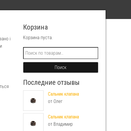
Корзина
Корзина пуста.
вано і
и
Искать:
Поиск
Последние отзывы
ються
Сальник клапана
от Олег
Сальник клапана
от Владимир